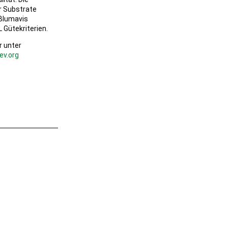
r Substrate
Blumavis
Gütekriterien.
r unter
ev.org