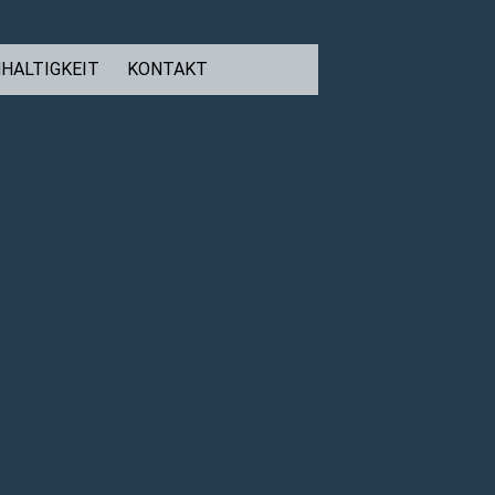
F
E
HALTIGKEIT
KONTAKT
A
-
C
M
E
A
B
I
O
L
O
K