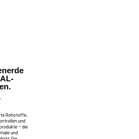
enerde
RAL-
en.
te Rohstoffe,
ntrollen und
produkte – die
imale und
ität. Die