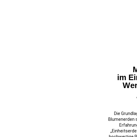
M
im Ei
Wer
Die Grundla
Blumenerden s
Erfahrung
„Einheitserde
hochwertige Pr