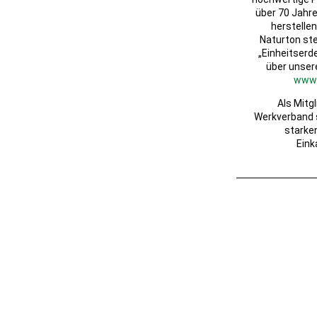
über 70 Jahr
herstelle
Naturton ste
„Einheitserde
über unser
www.
Als Mitg
Werkverband s
starke
Eink