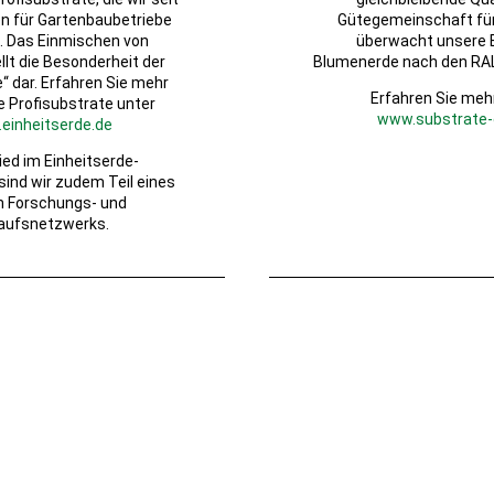
en für Gartenbaubetriebe
Gütegemeinschaft fü
n. Das Einmischen von
überwacht unsere 
llt die Besonderheit der
Blumenerde nach den RAL 
“ dar. Erfahren Sie mehr
Erfahren Sie meh
e Profisubstrate unter
www.substrate-
einheitserde.de
lied im Einheitserde-
ind wir zudem Teil eines
n Forschungs- und
aufsnetzwerks.