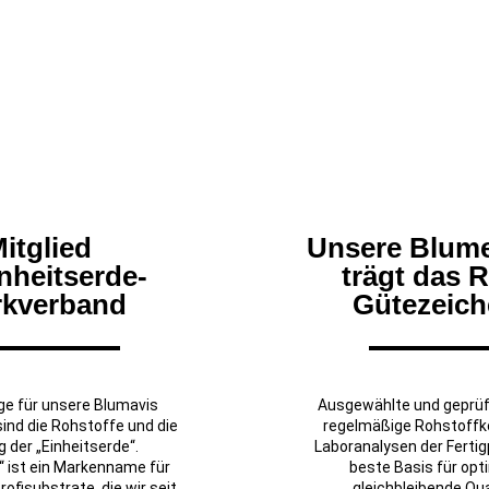
itglied
Unsere Blum
nheitserde-
trägt das 
kverband
Gütezeich
ge für unsere Blumavis
Ausgewählte und geprüf
ind die Rohstoffe und die
regelmäßige Rohstoffko
 der „Einheitserde“.
Laboranalysen der Fertig
“ ist ein Markenname für
beste Basis für opt
ofisubstrate, die wir seit
gleichbleibende Qual